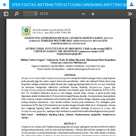
EFEKTIVITAS ANTIBAKTERI KITOSAN CANGKANG KEPITING BAKAU (SCYLLA SERRATA) TERHADAP PERTUMBUHAN STREPTOCOCCUS MUTANS DAN PORPHYROMONAS GINGIVALIS