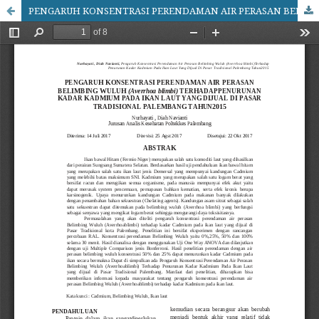
PENGARUH KONSENTRASI PERENDAMAN AIR PERASAN BELIMBING WULUH (Averrhoa blimbi) TERHADAPPENURUNAN KADAR KADMIUM PADA IKAN LAUT YANG DIJUAL DI PASAR TRADI