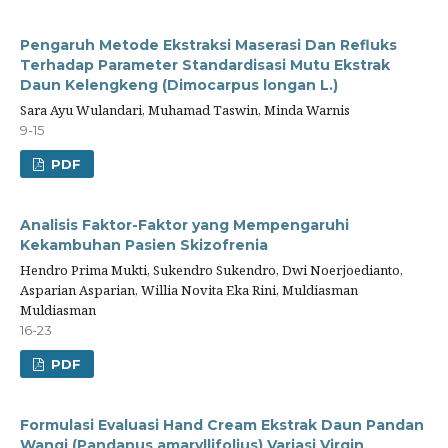
Pengaruh Metode Ekstraksi Maserasi Dan Refluks
Terhadap Parameter Standardisasi Mutu Ekstrak
Daun Kelengkeng (Dimocarpus longan L.)
Sara Ayu Wulandari, Muhamad Taswin, Minda Warnis
9-15
PDF
Analisis Faktor-Faktor yang Mempengaruhi
Kekambuhan Pasien Skizofrenia
Hendro Prima Mukti, Sukendro Sukendro, Dwi Noerjoedianto,
Asparian Asparian, Willia Novita Eka Rini, Muldiasman
Muldiasman
16-23
PDF
Formulasi Evaluasi Hand Cream Ekstrak Daun Pandan
Wangi (Pandanus amaryllifolius) Variasi Virgin