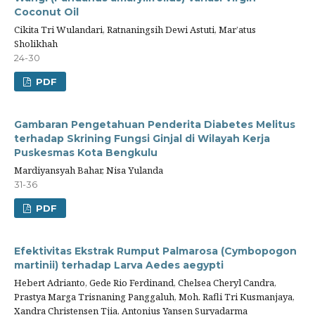
Coconut Oil
Cikita Tri Wulandari, Ratnaningsih Dewi Astuti, Mar’atus
Sholikhah
24-30
PDF
Gambaran Pengetahuan Penderita Diabetes Melitus
terhadap Skrining Fungsi Ginjal di Wilayah Kerja
Puskesmas Kota Bengkulu
Mardiyansyah Bahar, Nisa Yulanda
31-36
PDF
Efektivitas Ekstrak Rumput Palmarosa (Cymbopogon
martinii) terhadap Larva Aedes aegypti
Hebert Adrianto, Gede Rio Ferdinand, Chelsea Cheryl Candra,
Prastya Marga Trisnaning Panggaluh, Moh. Rafli Tri Kusmanjaya,
Xandra Christensen Tjia, Antonius Yansen Suryadarma