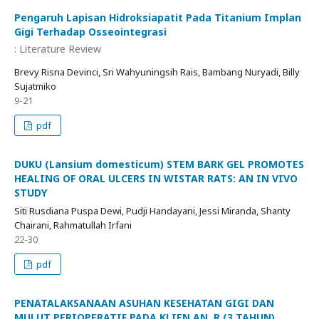
Pengaruh Lapisan Hidroksiapatit Pada Titanium Implan
Gigi Terhadap Osseointegrasi
: Literature Review
Brevy Risna Devinci, Sri Wahyuningsih Rais, Bambang Nuryadi, Billy
Sujatmiko
9-21
pdf
DUKU (Lansium domesticum) STEM BARK GEL PROMOTES
HEALING OF ORAL ULCERS IN WISTAR RATS: AN IN VIVO
STUDY
Siti Rusdiana Puspa Dewi, Pudji Handayani, Jessi Miranda, Shanty
Chairani, Rahmatullah Irfani
22-30
pdf
PENATALAKSANAAN ASUHAN KESEHATAN GIGI DAN
MULUT PERIOPERATIF PADA KLIEN AN. R (3 TAHUN)