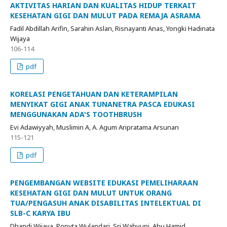
AKTIVITAS HARIAN DAN KUALITAS HIDUP TERKAIT
KESEHATAN GIGI DAN MULUT PADA REMAJA ASRAMA
Fadil Abdillah Arifin, Sarahin Aslan, Risnayanti Anas, Yongki Hadinata
Wijaya
106-114
pdf
KORELASI PENGETAHUAN DAN KETERAMPILAN
MENYIKAT GIGI ANAK TUNANETRA PASCA EDUKASI
MENGGUNAKAN ADA'S TOOTHBRUSH
Evi Adawiyyah, Muslimin A, A. Agum Aripratama Arsunan
115-121
pdf
PENGEMBANGAN WEBSITE EDUKASI PEMELIHARAAN
KESEHATAN GIGI DAN MULUT UNTUK ORANG
TUA/PENGASUH ANAK DISABILITAS INTELEKTUAL DI
SLB-C KARYA IBU
Dhandi Wijaya, Popyta Wulandari, Sri Wahyuni, Abu Hamid