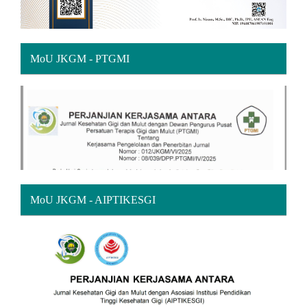
MoU JKGM - PTGMI
MoU JKGM - AIPTIKESGI