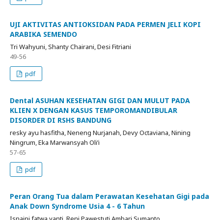
UJI AKTIVITAS ANTIOKSIDAN PADA PERMEN JELI KOPI
ARABIKA SEMENDO
Tri Wahyuni, Shanty Chairani, Desi Fitriani
49-56
pdf
Dental ASUHAN KESEHATAN GIGI DAN MULUT PADA
KLIEN X DENGAN KASUS TEMPOROMANDIBULAR
DISORDER DI RSHS BANDUNG
resky ayu hasfitha, Neneng Nurjanah, Devy Octaviana, Nining
Ningrum, Eka Marwansyah Oli’i
57-65
pdf
Peran Orang Tua dalam Perawatan Kesehatan Gigi pada
Anak Down Syndrome Usia 4 - 6 Tahun
Isnaini fatwa yanti, Reni Pawestuti Ambari Sumanto