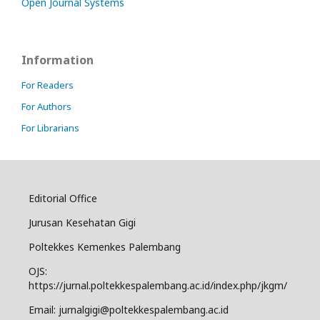
Open Journal Systems
Information
For Readers
For Authors
For Librarians
Editorial Office
Jurusan Kesehatan Gigi
Poltekkes Kemenkes Palembang
OJS:
https://jurnal.poltekkespalembang.ac.id/index.php/jkgm/
Email: jurnalgigi@poltekkespalembang.ac.id