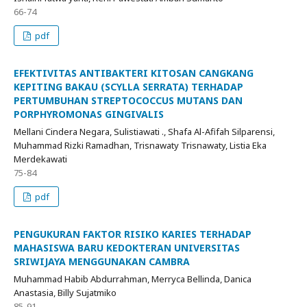
66-74
pdf
EFEKTIVITAS ANTIBAKTERI KITOSAN CANGKANG
KEPITING BAKAU (SCYLLA SERRATA) TERHADAP
PERTUMBUHAN STREPTOCOCCUS MUTANS DAN
PORPHYROMONAS GINGIVALIS
Mellani Cindera Negara, Sulistiawati ., Shafa Al-Afifah Silparensi,
Muhammad Rizki Ramadhan, Trisnawaty Trisnawaty, Listia Eka
Merdekawati
75-84
pdf
PENGUKURAN FAKTOR RISIKO KARIES TERHADAP
MAHASISWA BARU KEDOKTERAN UNIVERSITAS
SRIWIJAYA MENGGUNAKAN CAMBRA
Muhammad Habib Abdurrahman, Merryca Bellinda, Danica
Anastasia, Billy Sujatmiko
85-91